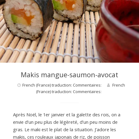
d
e
d
Makis mangue-saumon-avocat
e
French (France) traduction: Commentaires:
French
(France) traduction: Commentaires:
M
Après Noël, le 1er janvier et la galette des rois, on a
i
envie d’un peu plus de légèreté, d’un peu moins de
gras. Le maki est le plat de la situation. J’adore les
l
makis, ces rouleaux japonais de riz, de poisson