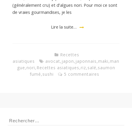
(généralement cru) et d’algues nori. Pour moi ce sont
de vraies gourmandises, je les
a
Lire la suite…
n
Recettes
asiatiques
avocat
,
japon
,
japonnais
,
maki
,
man
gue
,
nori
,
Recettes asiatiques
,
riz
,
salé
,
saumon
fumé
,
sushi
5 commentaires
Rechercher :