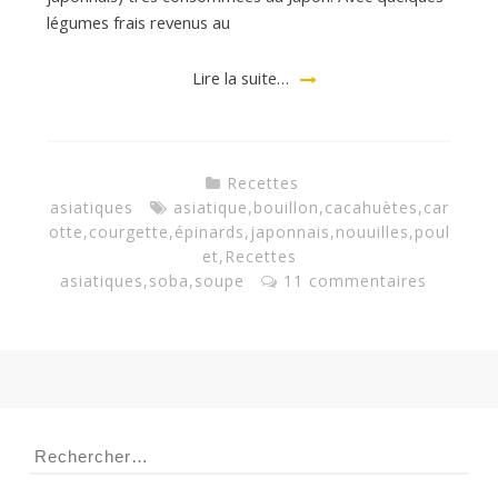
a
légumes frais revenus au
n
Lire la suite…
Recettes
asiatiques
asiatique
,
bouillon
,
cacahuètes
,
car
otte
,
courgette
,
épinards
,
japonnais
,
nouuilles
,
poul
et
,
Recettes
asiatiques
,
soba
,
soupe
11 commentaires
Rechercher :