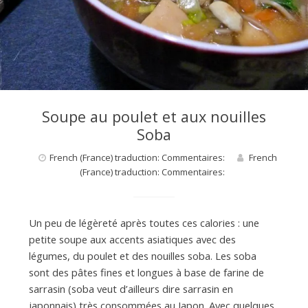
d
e
d
Soupe au poulet et aux nouilles
e
Soba
French (France) traduction: Commentaires:
French
M
(France) traduction: Commentaires:
i
Un peu de légèreté après toutes ces calories : une
petite soupe aux accents asiatiques avec des
légumes, du poulet et des nouilles soba. Les soba
l
sont des pâtes fines et longues à base de farine de
sarrasin (soba veut d’ailleurs dire sarrasin en
japonnais) très consommées au Japon. Avec quelques