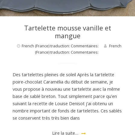
d
e
Tartelette mousse vanille et
mangue
d
French (France) traduction: Commentaires:
French
(France) traduction: Commentaires:
e
M
Des tartelettes pleines de soleil Après la tartelette
poire-chocolat Caramélia du début de semaine, je
vous propose à nouveau une tartelette avec la même
i
base de sablé breton. Tout simplement parce qu’en
suivant la recette de Louise Denisot j’ai obtenu un
nombre important de fonds de tartelettes. Ces sablés
l
se conservent très très bien dans
Lire la suite…