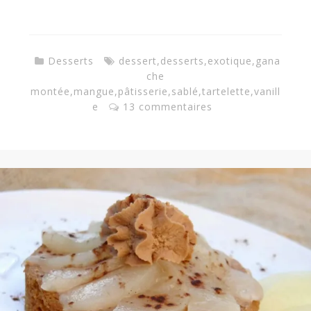
a
n
Desserts
dessert
,
desserts
,
exotique
,
gana
che
montée
,
mangue
,
pâtisserie
,
sablé
,
tartelette
,
vanill
e
13 commentaires