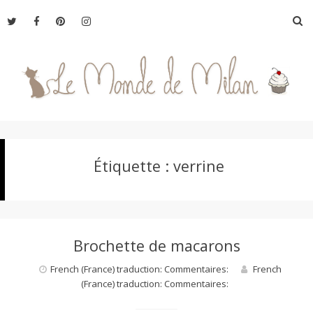
Aller
R
au
contenu
L
Étiquette :
verrine
e
M
Brochette de macarons
o
French (France) traduction: Commentaires:
French
(France) traduction: Commentaires:
n