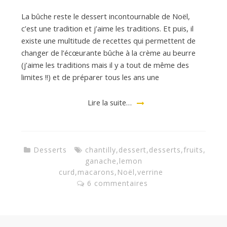
La bûche reste le dessert incontournable de Noël,
d
c’est une tradition et j’aime les traditions. Et puis, il
existe une multitude de recettes qui permettent de
changer de l’écœurante bûche à la crème au beurre
e
(j’aime les traditions mais il y a tout de même des
limites !!) et de préparer tous les ans une
d
Lire la suite…
e
Desserts
chantilly
,
dessert
,
desserts
,
fruits
,
M
ganache
,
lemon
curd
,
macarons
,
Noël
,
verrine
6 commentaires
i
l