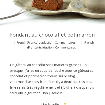
d
e
d
Fondant au chocolat et potimarron
French (France) traduction: Commentaires:
French
e
(France) traduction: Commentaires:
M
Un gâteau au chocolat sans matières grasses… ou
presque ! J’ai eu un coup de foudre pour ce gâteau au
i
chocolat et potimarron trouvé sur le blog
Gourmandise sans frontières il y a deux ou trois ans.
Je le refais très régulièrement et il bluffe à chaque fois
l
ceux qui le goûtent. Bon jusque là
Lire la suite…