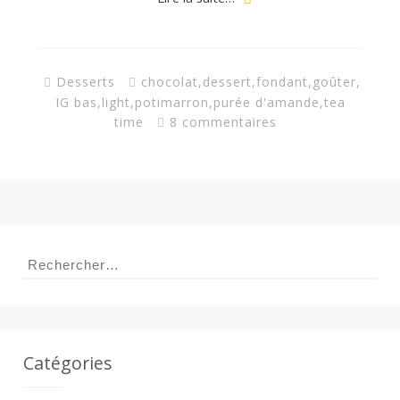
a
n
Desserts
chocolat
,
dessert
,
fondant
,
goûter
,
IG bas
,
light
,
potimarron
,
purée d'amande
,
tea
time
8 commentaires
Rechercher :
Catégories