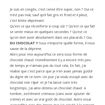
Je suis en congés, c’est censé être super, non ? Oui ce
d
n’est pas mal, sauf qu’il fait gris et froid et il pleut,
c’est limite déprimant.
Qu’est ce qui réconforte à coup sûr ? Qu’est ce qui fait
e
se sentir mieux en quelques secondes ? Qu’est ce
qu’on doit avoir absolument dans ses placards ? Oui,
d
DU CHOCOLAT
!!! Sous n’importe quelle forme, il nous
sauve de la déprime.
Alors pour moi aujourd’hui ce sera sous forme de
e
chocolat chaud. Honnêtement il y a encore très peu
de temps je n’aimais pas du tout cela. En fait, j’ai
réalisé que c’est parce que je n’en avais jamais goûté
M
du digne de ce nom. Un jour j’ai voulu essayé avec du
chocolat noir râpé et je l’ai laissé cuire très
i
longtemps, j’ai ainsi obtenu un chocolat chaud à
tomber, extrêment crémeux (sans avoir ajouter de
crème) et avec un vrai goût de chocolat. Autre essai
l
aujourd’hui avec des épices que j’ai ajouté à la cuisson.