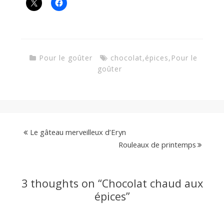
Pour le goûter
chocolat
,
épices
,
Pour le
goûter
Le gâteau merveilleux d’Eryn
Rouleaux de printemps
3 thoughts on “
Chocolat chaud aux
épices
”