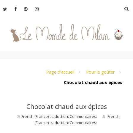
Aller
R
au
contenu
L
e
Page d'accueil
Pour le goûter
Chocolat chaud aux épices
M
Chocolat chaud aux épices
o
French (France) traduction: Commentaires:
French
(France) traduction: Commentaires:
n