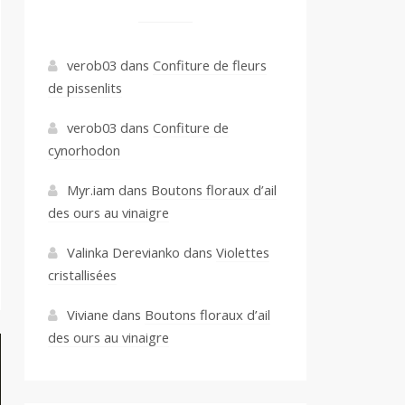
verob03
dans
Confiture de fleurs
de pissenlits
verob03
dans
Confiture de
cynorhodon
Myr.iam
dans
Boutons floraux d’ail
des ours au vinaigre
Valinka Derevianko
dans
Violettes
cristallisées
Viviane
dans
Boutons floraux d’ail
des ours au vinaigre