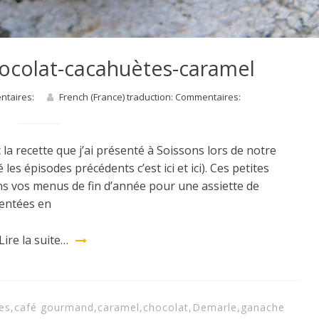
chocolat-cacahuètes-caramel
entaires:
French (France) traduction: Commentaires:
la recette que j’ai présenté à Soissons lors de notre
es épisodes précédents c’est ici et ici). Ces petites
ns vos menus de fin d’année pour une assiette de
sentées en
Lire la suite…
es
,
café gourmand
,
caramel
,
chocolat
,
Demarle
,
ganache