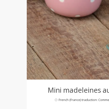
d
e
d
e
M
i
Mini madeleines au
French (France) traduction: Comm
l