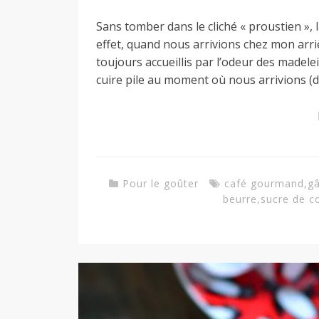
Sans tomber dans le cliché « proustien », 
a
effet, quand nous arrivions chez mon arr
toujours accueillis par l’odeur des madelein
n
cuire pile au moment où nous arrivions (d
Pour le goûter
café gourmand
,
g
beurre
,
sucre de c