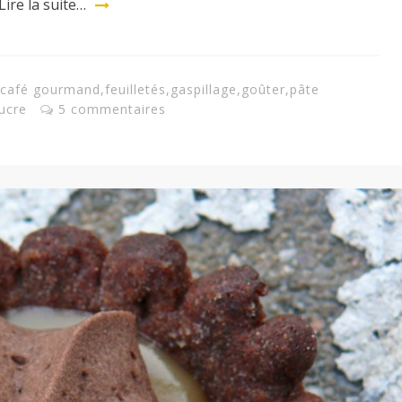
Lire la suite…
café gourmand
,
feuilletés
,
gaspillage
,
goûter
,
pâte
ucre
5 commentaires