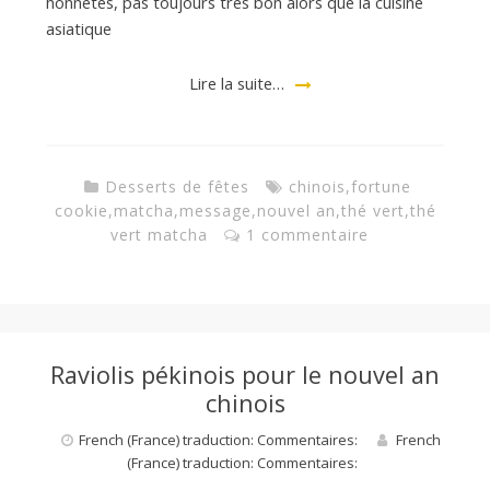
honnêtes, pas toujours très bon alors que la cuisine
asiatique
a
Lire la suite…
n
Desserts de fêtes
chinois
,
fortune
cookie
,
matcha
,
message
,
nouvel an
,
thé vert
,
thé
vert matcha
1 commentaire
Raviolis pékinois pour le nouvel an
chinois
French (France) traduction: Commentaires:
French
(France) traduction: Commentaires: