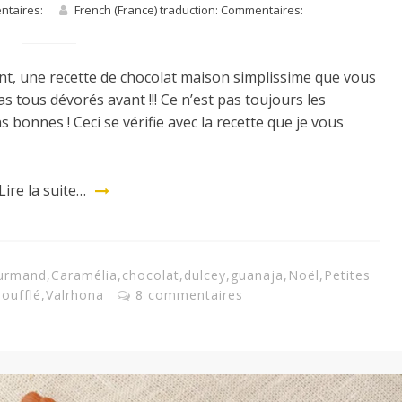
entaires:
French (France) traduction: Commentaires:
ent, une recette de chocolat maison simplissime que vous
pas tous dévorés avant !!! Ce n’est pas toujours les
s bonnes ! Ceci se vérifie avec la recette que je vous
Lire la suite…
urmand
,
Caramélia
,
chocolat
,
dulcey
,
guanaja
,
Noël
,
Petites
oufflé
,
Valrhona
8 commentaires