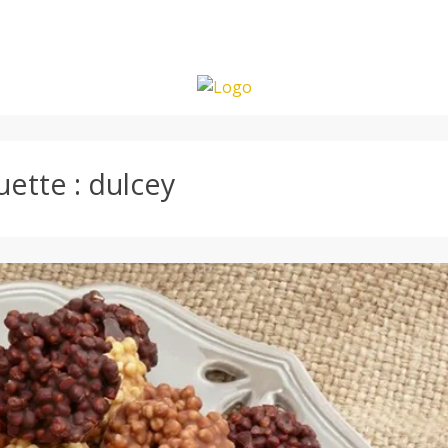
uette :
dulcey