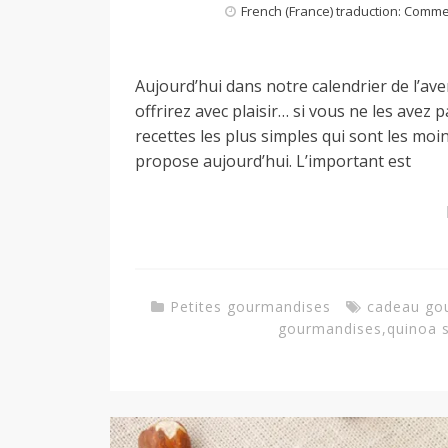
French (France) traduction: Comm
a
Aujourd’hui dans notre calendrier de l’av
n
offrirez avec plaisir… si vous ne les avez 
recettes les plus simples qui sont les moin
propose aujourd’hui. L’important est
Petites gourmandises
cadeau go
gourmandises
,
quinoa s