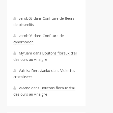
verob03
dans
Confiture de fleurs
de pissenlits
verob03
dans
Confiture de
cynorhodon
Myr.iam
dans
Boutons floraux d’ail
des ours au vinaigre
Valinka Derevianko
dans
Violettes
cristallisées
Viviane
dans
Boutons floraux d’ail
des ours au vinaigre