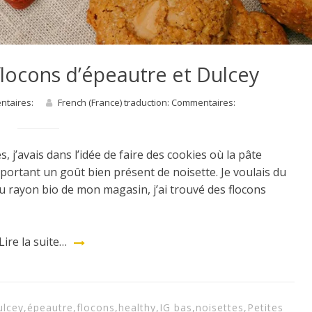
flocons d’épeautre et Dulcey
entaires:
French (France) traduction: Commentaires:
 j’avais dans l’idée de faire des cookies où la pâte
portant un goût bien présent de noisette. Je voulais du
u rayon bio de mon magasin, j’ai trouvé des flocons
Lire la suite…
ulcey
,
épeautre
,
flocons
,
healthy
,
IG bas
,
noisettes
,
Petites