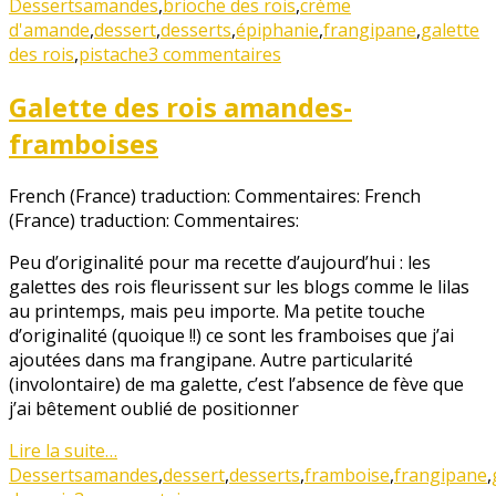
Desserts
amandes
,
brioche des rois
,
crème
d'amande
,
dessert
,
desserts
,
épiphanie
,
frangipane
,
galette
des rois
,
pistache
3 commentaires
Galette des rois amandes-
framboises
French (France) traduction: Commentaires:
French
(France) traduction: Commentaires:
Peu d’originalité pour ma recette d’aujourd’hui : les
galettes des rois fleurissent sur les blogs comme le lilas
au printemps, mais peu importe. Ma petite touche
d’originalité (quoique !!) ce sont les framboises que j’ai
ajoutées dans ma frangipane. Autre particularité
(involontaire) de ma galette, c’est l’absence de fève que
j’ai bêtement oublié de positionner
Lire la suite…
Desserts
amandes
,
dessert
,
desserts
,
framboise
,
frangipane
,