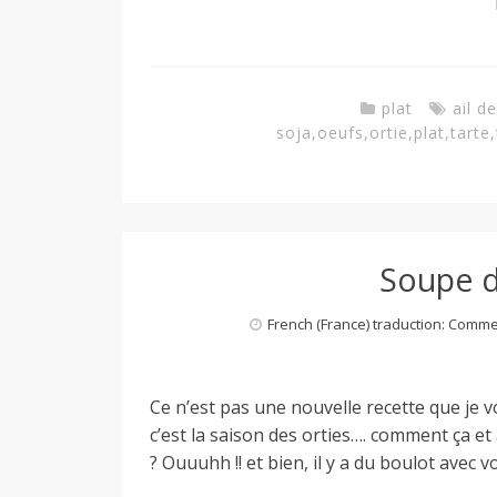
plat
ail d
soja
,
oeufs
,
ortie
,
plat
,
tarte
,
Soupe d’
French (France) traduction: Comm
Ce n’est pas une nouvelle recette que je v
c’est la saison des orties…. comment ça et 
? Ouuuhh !! et bien, il y a du boulot avec