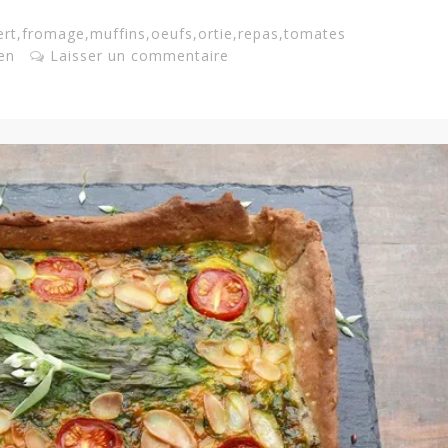
ert
,
fromage
,
muffins
,
oeufs
,
ortie
,
repas
,
tomates
en
Laisser un commentaire