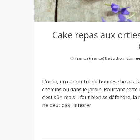
M
i
Cake repas aux ortie
l
French (France) traduction: Comm
a
L’ortie, un concentré de bonnes choses J’a
n
chemins ou dans le jardin. Pourtant cette
c’est sûr, mais il faut bien se défendre, la
ne peut pas l’ignorer