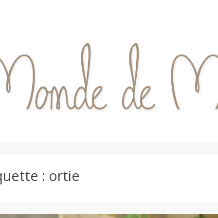
quette :
ortie