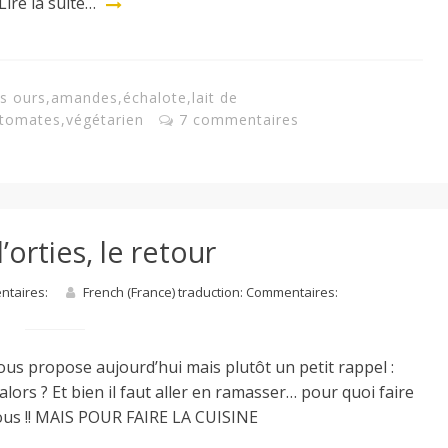
Lire la suite…
es ours
,
amandes
,
échalote
,
lait de
tomates
,
végétarien
7 commentaires
orties, le retour
entaires:
French (France) traduction: Commentaires:
ous propose aujourd’hui mais plutôt un petit rappel :
alors ? Et bien il faut aller en ramasser… pour quoi faire
 vous !! MAIS POUR FAIRE LA CUISINE