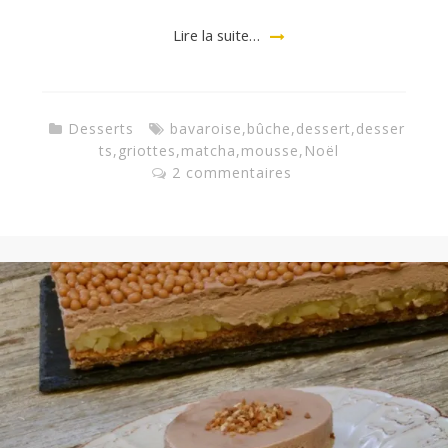
Lire la suite…
Desserts
bavaroise
,
bûche
,
dessert
,
desser
ts
,
griottes
,
matcha
,
mousse
,
Noël
2 commentaires