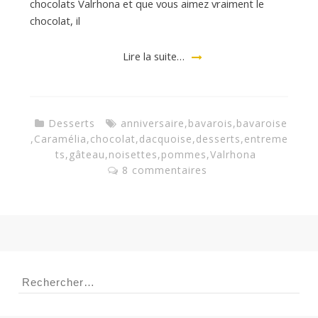
chocolats Valrhona et que vous aimez vraiment le
chocolat, il
Lire la suite…
Desserts
anniversaire
,
bavarois
,
bavaroise
,
Caramélia
,
chocolat
,
dacquoise
,
desserts
,
entreme
ts
,
gâteau
,
noisettes
,
pommes
,
Valrhona
8 commentaires
Rechercher :