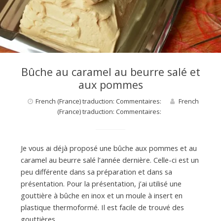
d
e
d
Bûche au caramel au beurre salé et
aux pommes
e
French (France) traduction: Commentaires:
French
(France) traduction: Commentaires:
M
Je vous ai déjà proposé une bûche aux pommes et au
i
caramel au beurre salé l’année dernière. Celle-ci est un
peu différente dans sa préparation et dans sa
présentation. Pour la présentation, j’ai utilisé une
l
gouttière à bûche en inox et un moule à insert en
plastique thermoformé. Il est facile de trouvé des
gouttières