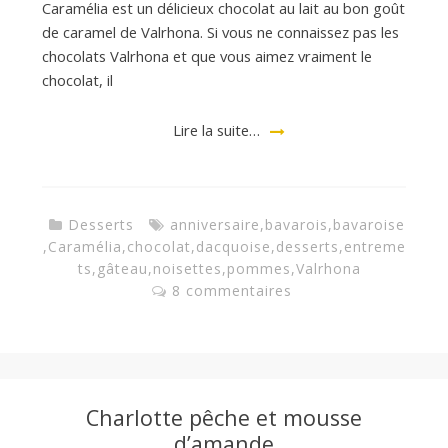
Caramélia est un délicieux chocolat au lait au bon goût
de caramel de Valrhona. Si vous ne connaissez pas les
a
chocolats Valrhona et que vous aimez vraiment le
chocolat, il
n
Lire la suite…
Desserts
anniversaire
,
bavarois
,
bavaroise
,
Caramélia
,
chocolat
,
dacquoise
,
desserts
,
entreme
ts
,
gâteau
,
noisettes
,
pommes
,
Valrhona
8 commentaires
Charlotte pêche et mousse
d’amande