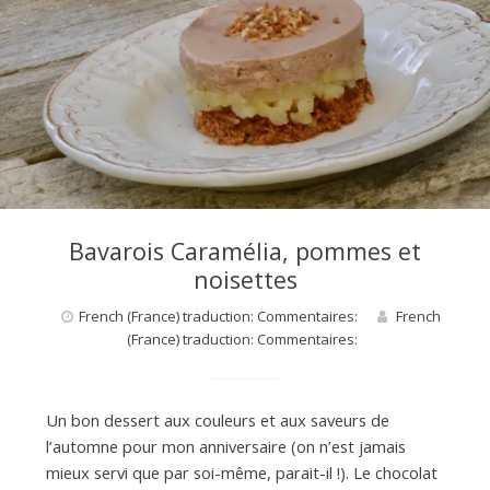
d
e
d
Bavarois Caramélia, pommes et
e
noisettes
French (France) traduction: Commentaires:
French
M
(France) traduction: Commentaires:
i
Un bon dessert aux couleurs et aux saveurs de
l’automne pour mon anniversaire (on n’est jamais
mieux servi que par soi-même, parait-il !). Le chocolat
l