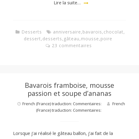
Lire la suite…
Desserts
anniversaire
,
bavarois
,
chocolat
,
dessert
,
desserts
,
gâteau
,
mousse
,
poire
23 commentaires
Bavarois framboise, mousse
passion et soupe d’ananas
French (France) traduction: Commentaires:
French
(France) traduction: Commentaires:
Lorsque j’ai réalisé le gâteau ballon, j’ai fait de la