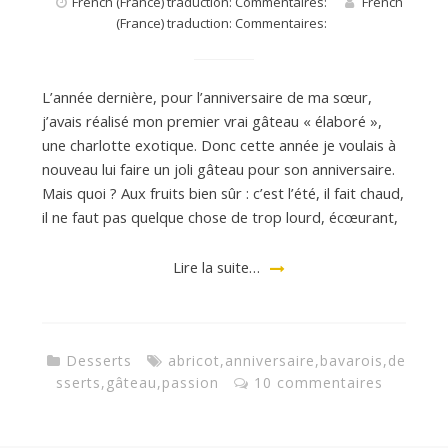
French (France) traduction: Commentaires:
French
(France) traduction: Commentaires:
L’année dernière, pour l’anniversaire de ma sœur,
j’avais réalisé mon premier vrai gâteau « élaboré »,
une charlotte exotique. Donc cette année je voulais à
nouveau lui faire un joli gâteau pour son anniversaire.
Mais quoi ? Aux fruits bien sûr : c’est l’été, il fait chaud,
il ne faut pas quelque chose de trop lourd, écœurant,
Lire la suite…
Desserts
abricot
,
anniversaire
,
bavarois
,
de
sserts
,
gâteau
,
passion
10 commentaires