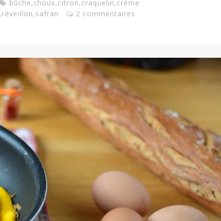
bûche
,
choux
,
citron
,
craquelin
,
crème
,
réveillon
,
safran
2 commentaires