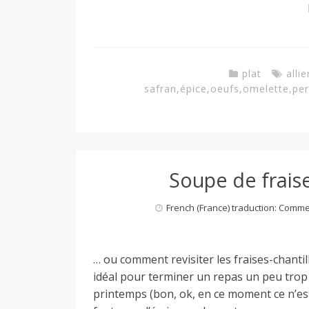
plat
allie
safran
,
épice
,
oeufs
,
omelette
,
pe
Soupe de frais
French (France) traduction: Comm
… ou comment revisiter les fraises-chantill
idéal pour terminer un repas un peu trop
printemps (bon, ok, en ce moment ce n’est 