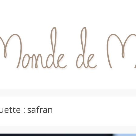
uette :
safran