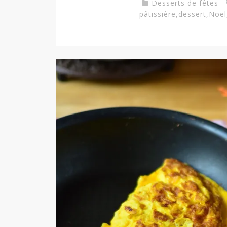
Desserts de fêtes
pâtissière
,
dessert
,
Noël