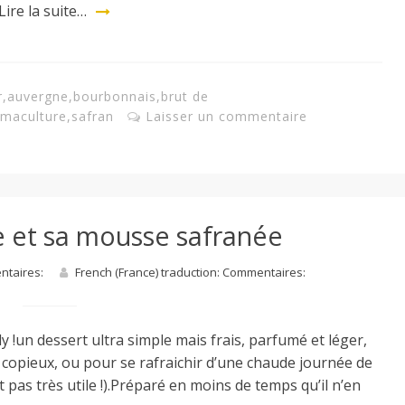
Lire la suite…
r
,
auvergne
,
bourbonnais
,
brut de
rmaculture
,
safran
Laisser un commentaire
e et sa mousse safranée
entaires:
French (France) traduction: Commentaires:
y !un dessert ultra simple mais frais, parfumé et léger,
 copieux, ou pour se rafraichir d’une chaude journée de
pas très utile !).Préparé en moins de temps qu’il n’en