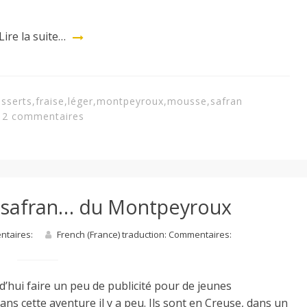
Lire la suite…
sserts
,
fraise
,
léger
,
montpeyroux
,
mousse
,
safran
2 commentaires
 safran… du Montpeyroux
entaires:
French (France) traduction: Commentaires:
d’hui faire un peu de publicité pour de jeunes
ans cette aventure il y a peu. Ils sont en Creuse, dans un