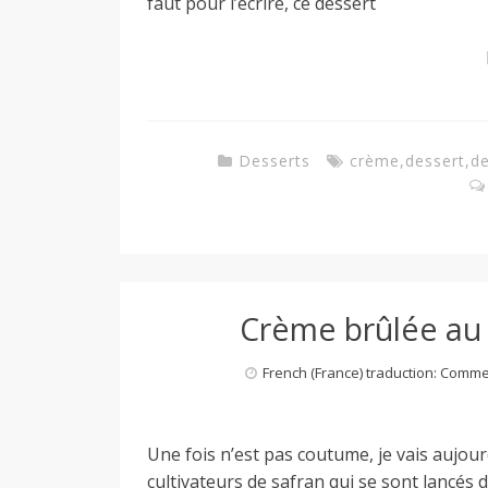
faut pour l’écrire, ce dessert
Desserts
crème
,
dessert
,
de
Crème brûlée au
French (France) traduction: Comm
Une fois n’est pas coutume, je vais aujour
cultivateurs de safran qui se sont lancés d