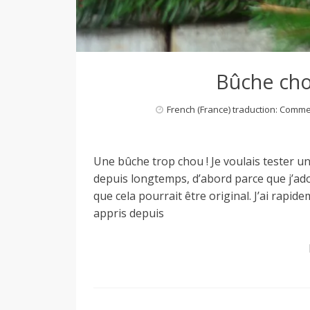
M
i
Bûche cho
l
French (France) traduction: Comm
a
Une bûche trop chou ! Je voulais tester 
depuis longtemps, d’abord parce que j’ado
que cela pourrait être original. J’ai rapide
n
appris depuis