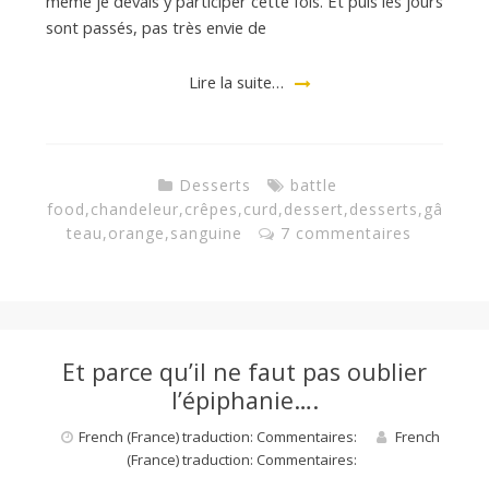
même je devais y participer cette fois. Et puis les jours
sont passés, pas très envie de
Lire la suite…
Desserts
battle
food
,
chandeleur
,
crêpes
,
curd
,
dessert
,
desserts
,
gâ
teau
,
orange
,
sanguine
7 commentaires
Et parce qu’il ne faut pas oublier
l’épiphanie….
French (France) traduction: Commentaires:
French
(France) traduction: Commentaires: