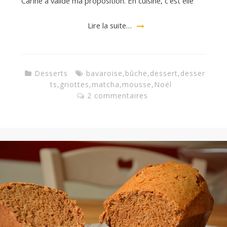
Carine a validé ma proposition. En cuisine, c’est elle
Lire la suite…
Desserts
bavaroise
,
bûche
,
dessert
,
desser
ts
,
griottes
,
matcha
,
mousse
,
Noël
2 commentaires