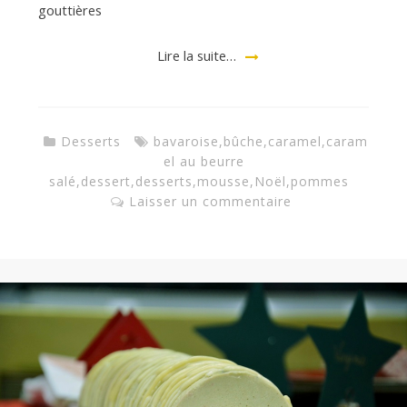
gouttières
Lire la suite…
Desserts
bavaroise
,
bûche
,
caramel
,
caram
el au beurre
salé
,
dessert
,
desserts
,
mousse
,
Noël
,
pommes
Laisser un commentaire