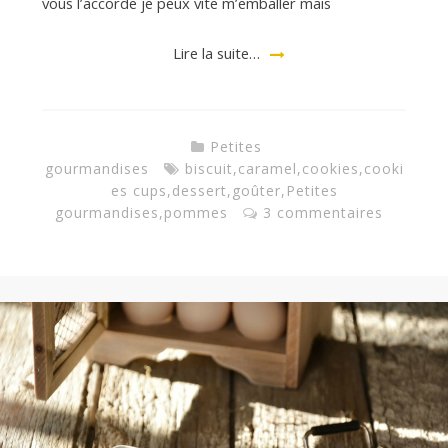
vous l’accorde je peux vite m’emballer mais
a
Lire la suite…
n
Petites
gourmandises
biscuit
,
caramel
,
cookies
,
cooki
es cups
,
dessert
,
goûter
,
Petites
gourmandises
,
pommes
3 commentaires