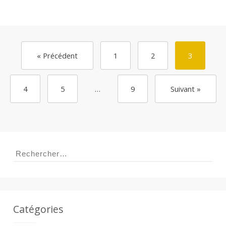
« Précédent
1
2
3
4
5
…
9
Suivant »
Rechercher :
Catégories